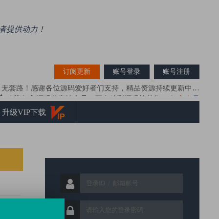
好者提供动力！
搜索资源
订阅更新
账号登录
账号注册
，无套路！感谢各位源码爱好者们支持，精品资源持续更新中…
欢迎加入源码分享站会员，更多精彩源码等着您！
加入会员
网站源码、时时彩源码、彩票系统源码为一体的资源分享学习平台！
升级VIP下载
源码精选、站长亲测，提高源码质量是源码分享站的宗旨！
源码分享站（ymfxz.com）做有态度的源码分享学习平台！
源码分享站（ymfxz.com）推荐使用IE9以上内核各种浏览器！
关于压缩包损坏解决方法！