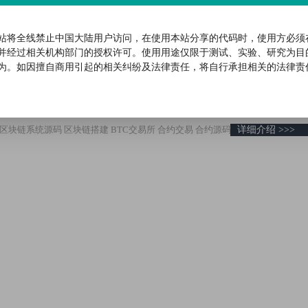
DMock虚拟币交易所源码，后台预生成K线,质押生息，IEO认购，币币合约交
 7.6 安装宝塔 （请勿用官方宝塔，因为官方宝塔有数据上传，有可能把你
站将全线禁止中国大陆用户访问，在使用本站分享的代码时，使用方必须
搭建环境：nginx、php7.2、mysql5.7、安装php扩展 fileinfo opc
并经过相关机构部门的授权许可。使用用途仅限于测试、实验、研究为目
..
为。如因擅自商用引起的相关纠纷及法律责任，将自行承担相关的法律责
区块链系统源码
区块链搭建
BTC交易所
合约交易
合约源码
合约系统源码
详细介绍 >>>