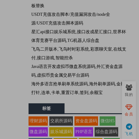
板替换
USDT充值攻击脚本/充值漏洞攻击/node全
源/USDT充值攻击脚本源码
星汇api接口娱乐城系统,接口改成星汇接口,世界杯
体育竞赛平台源码,TG机器人综合盘
飞鸟二开版本,飞鸟时时彩系统,彩票聊天室,在线支
付,接口游戏,智能控杀
Java语言开发虚拟币微盘系统源码,外汇资金盘源
码,虚拟币贵金属交易平台源码
海外多语言抢单刷单系统源码,海外刷单源码,金额
打针,连单,卡单,重置订单,签到,余额宝
我的
标签
会员
理财源码
交易所源码
资金盘源码
微信H5
微盘源码
娱乐城源码
PHP语言
综合盘源码
飞机