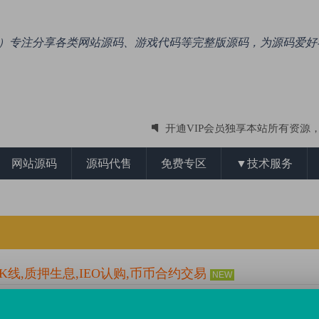
.com）专注分享各类网站源码、游戏代码等完整版源码，为源码爱
开通VIP会员独享本站所有资源
专注于收集整理ASP、PHP、NET各类
网站源码
源码代售
免费专区
▼技术服务
K线,质押生息,IEO认购,币币合约交易
NEW
0 条评论