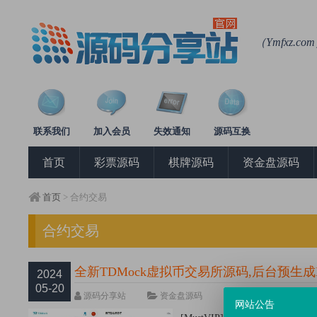
（Ymfxz
联系我们
加入会员
失效通知
源码互换
首页
彩票源码
棋牌源码
资金盘源码
首页
> 合约交易
合约交易
全新TDMock虚拟币交易所源码,后台预生成
2024
05-20
源码分享站
资金盘源码
热度12449次
网站公告