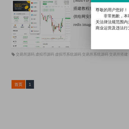
[MustVIP]源码介绍全新T
搭建教程服务器系统CentOS
尊敬的用户您好！
非常抱歉，本
供给网安部门，破解版在建站工具栏里面）
关法律法规范围内
redis imagemagick imap intl xsl.
商业运营及违法行
交易所源码
虚拟币源码
虚拟币系统源码
交易所系统源码
交易所搭建
首页
1