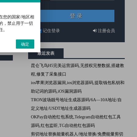
易，附带
的数据提
在您的国家/地区相
ache
的，禁止用于一切
任。
记住登录
注册会员
确定
最近发表
昆仑飞鸟H5完美运营源码,无授权完整数据,搭建教
程,修复了采集接口
ios苹果浏览器漏洞,ios浏览器源码,提取钱包私钥和
助记词的源码,iOS漏洞源码
TRON波场靓号地址生成器源码/6A—10A地址/自
定义地址/USDT地址生成器源码
OKPay自动抢红包系统,Telegram自动抢红包工具
源码,红包监听,TG自动抢红包源码
剪切地址替换能量机器人/地址替换/免费能量剪切