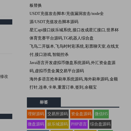
板替换
USDT充值攻击脚本/充值漏洞攻击/node全
源/USDT充值攻击脚本源码
星汇api接口娱乐城系统,接口改成星汇接口,世界杯
体育竞赛平台源码,TG机器人综合盘
飞鸟二开版本,飞鸟时时彩系统,彩票聊天室,在线支
付,接口游戏,智能控杀
Java语言开发虚拟币微盘系统源码,外汇资金盘源
码,虚拟币贵金属交易平台源码
据库修改
海外多语言抢单刷单系统源码,海外刷单源码,金额
打针,连单,卡单,重置订单,签到,余额宝
标签
理财源码
交易所源码
资金盘源码
微信H5
微盘源码
娱乐城源码
PHP语言
综合盘源码