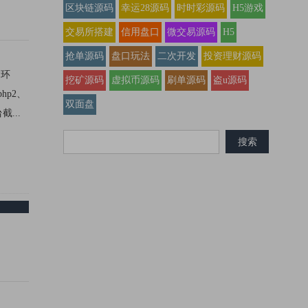
区块链源码
幸运28源码
时时彩源码
H5游戏
交易所搭建
信用盘口
微交易源码
H5
抢单源码
盘口玩法
二次开发
投资理财源码
建环
挖矿源码
虚拟币源码
刷单源码
盗u源码
php2、
双面盘
截...