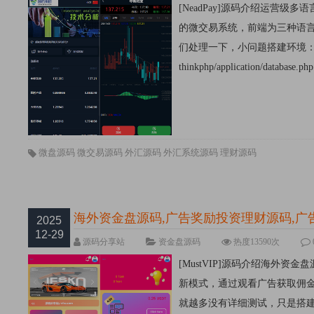
[NeadPay]源码介绍运营
的微交易系统，前端为三种语
们处理一下，小问题搭建环境：Li
thinkphp/application/datab
微盘源码
微交易源码
外汇源码
外汇系统源码
理财源码
海外资金盘源码,广告奖励投资理财源码,广告激
2025
12-29
源码分享站
资金盘源码
热度13590次
[MustVIP]源码介绍海外资
新模式，通过观看广告获取佣金
就越多没有详细测试，只是搭建起