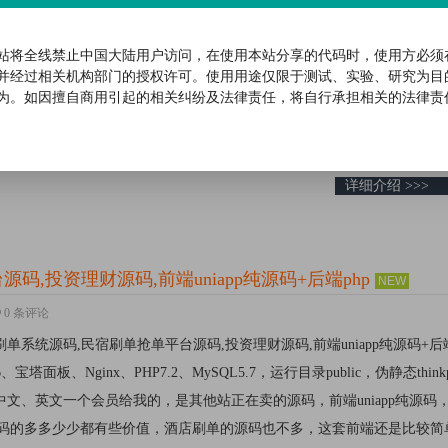
理财投资源码,原油期货理财,可自定义产品,促销任务,三级分销团队,群组发送
/cod.hwymw.net/core/.env 数据库修改测试环境：Linux系统CentOS7.
站将全线禁止中国大陆用户访问，在使用本站分享的代码时，使用方必须
L5.7，伪静态选择laravel5，建议开启SSL网站截图后台截图...
并经过相关机构部门的授权许可。使用用途仅限于测试、实验、研究为目
为。如因擅自商用引起的相关纠纷及法律责任，将自行承担相关的法律责
详细介绍 >>>
,投资理财源码,前端uniapp纯源码+后端php
NEW
0 条评论
店刷单系统源码,民宿刷单抢单平台源码,投资理财源码,前端uniapp纯源码+后端
6、宝塔面板、Nginx、PHP7.2、MySQL5.7，运行目录public，伪静态think
中文、英文一个会员给我的，是其他站正在卖的源码，前端uniapp纯源码
源码的多多少少都有些价值，酒店刷单的源码也不多，这套前端还是比较简