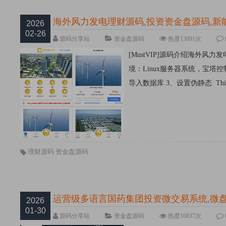
海外风力发电理财源码,投资资金盘源码,新能源
2026
02-26
源码分享站
资金盘源码
热度13691次
[MustVIP]源码介绍海外风力
境：Linux服务器系统，宝塔控制面板，
导入数据库 3、设置伪静态 ThinkP
理财源码
资金盘源码
运营级多语言国药集团投资微交易系统,微
2026
01-30
源码分享站
资金盘源码
热度16837次