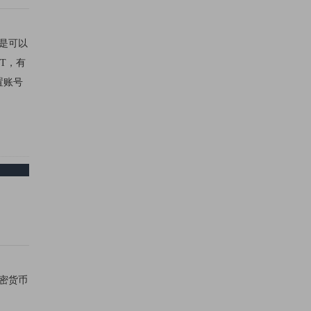
都是可以
T，有
置账号
加密货币