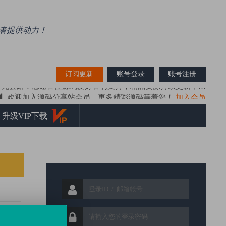
好者提供动力！
搜索资源
订阅更新
账号登录
账号注册
欢迎加入源码分享站会员，更多精彩源码等着您！
加入会员
网站源码、时时彩源码、彩票系统源码为一体的资源分享学习平台！
升级VIP下载
源码精选、站长亲测，提高源码质量是源码分享站的宗旨！
源码分享站（ymfxz.com）做有态度的源码分享学习平台！
源码分享站（ymfxz.com）推荐使用IE9以上内核各种浏览器！
关于压缩包损坏解决方法！
，无套路！感谢各位源码爱好者们支持，精品资源持续更新中…