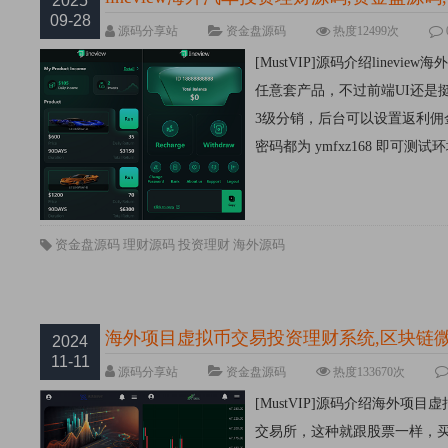
2025
09-28
源码分享站
资金盘源码
热度12499次
[MustVIP]源码介绍line
任意套产品，不过前端UI还是挺
3级分销，后台可以设置返利佣金比
密码都为 ymfxz168 即可测试环境
资金盘源码
理财源码
投资理财
海外源码
海外项目虚拟币交易投资理财系统,区块链
2024
11-11
源码分享站
资金盘源码
热度133670次
[MustVIP]源码介绍海外
交易所，这种就跟股票一样，买涨买跌