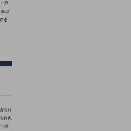
药产品
后面你
伪静态
投资理财
次数也
、宝塔