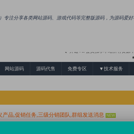
.com）专注分享各类网站源码、游戏代码等完整版源码，为源码爱
专注于收集整理ASP、PHP、NET各类
网站源码
源码代售
免费专区
▼技术服务
开通VIP会员独享本站所有资源
义产品,促销任务,三级分销团队,群组发送消息
NEW
0 条评论