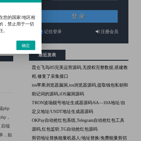
消息应
6、宝塔
在您的国家/地区相
的，禁止用于一切
任。
记住登录
注册会员
确定
最近发表
昆仑飞鸟H5完美运营源码,无授权完整数据,搭建教
程,修复了采集接口
ios苹果浏览器漏洞,ios浏览器源码,提取钱包私钥和
助记词的源码,iOS漏洞源码
TRON波场靓号地址生成器源码/6A—10A地址/自
php
定义地址/USDT地址生成器源码
php，
OKPay自动抢红包系统,Telegram自动抢红包工具
，后端
源码,红包监听,TG自动抢红包源码
单，如
剪切地址替换能量机器人/地址替换/免费能量剪切