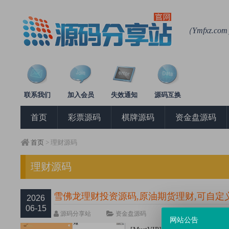
（Ymfxz
联系我们
加入会员
失效通知
源码互换
首页
彩票源码
棋牌源码
资金盘源码
首页
> 理财源码
理财源码
雪佛龙理财投资源码,原油期货理财,可自定
2026
06-15
源码分享站
资金盘源码
热度119762次
网站公告