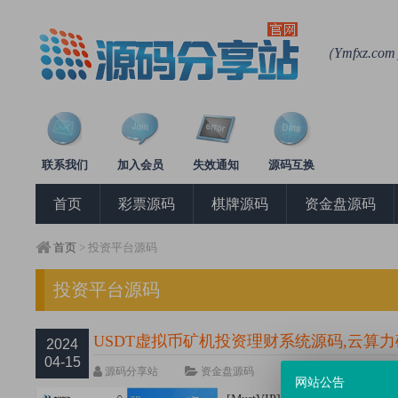
（Ymfxz
联系我们
加入会员
失效通知
源码互换
首页
彩票源码
棋牌源码
资金盘源码
首页
> 投资平台源码
投资平台源码
USDT虚拟币矿机投资理财系统源码,云算
2024
04-15
源码分享站
资金盘源码
热度11520次
网站公告