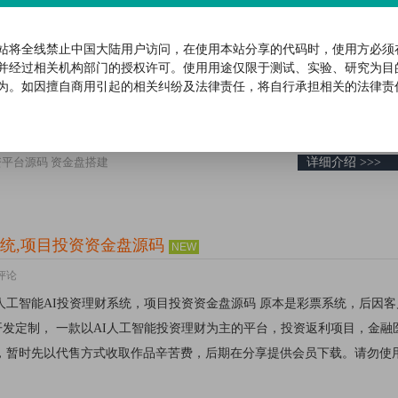
DT虚拟币矿机投资理财系统源码，云算力矿机,区块链挖矿源码，比特币资金盘源
统，功能都是差不多的，支持会员互转、邀请注册等功能这套系统属于投资
站将全线禁止中国大陆用户访问，在使用本站分享的代码时，使用方必须
t充值通道搭建环境：php7.3 Nginx 1.2MySQL 5.7全局替换
并经过相关机构部门的授权许可。使用用途仅限于测试、实验、研究为目
台 /admin/index/index.htmladmin ...
为。如因擅自商用引起的相关纠纷及法律责任，将自行承担相关的法律责
资平台源码
资金盘搭建
详细介绍 >>>
统,项目投资资金盘源码
NEW
条评论
人工智能AI投资理财系统，项目投资资金盘源码 原本是彩票系统，后因客
发定制， 一款以AI人工智能投资理财为主的平台，投资返利项目，金融
场，暂时先以代售方式收取作品辛苦费，后期在分享提供会员下载。请勿使