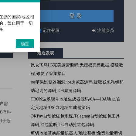
码一款
理财挖矿
在您的国家/地区相
的，禁止用于一切
任。
记住登录
注册会员
确定
最近发表
昆仑飞鸟H5完美运营源码,无授权完整数据,搭建教
程,修复了采集接口
ios苹果浏览器漏洞,ios浏览器源码,提取钱包私钥和
助记词的源码,iOS漏洞源码
TRON波场靓号地址生成器源码/6A—10A地址/自
户需
定义地址/USDT地址生成器源码
医疗科
OKPay自动抢红包系统,Telegram自动抢红包工具
用于违
源码,红包监听,TG自动抢红包源码
剪切地址替换能量机器人/地址替换/免费能量剪切