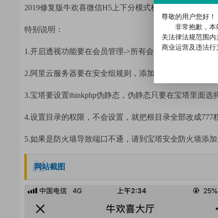
2019修复版牛欢喜微信H5上下分模式棋牌源码，带透
尊敬的用户您好！
非常抱歉，本
特别说明：
关法律法规范围内
商业运营及违法行
1.开启透视功能要在会员管理->所有会员->编辑下面的
2.阿里云服务器要在安全组规则，添加安全组规则下面添加端
3.宝塔要设置thinkphp伪静态，伪静态只要在宝塔里
4.设置目录的权限，不会设置，就把根目录全部改成777
5.如果是防火墙导致端口不通，请到宝塔安全防火墙添加放行
网站截图