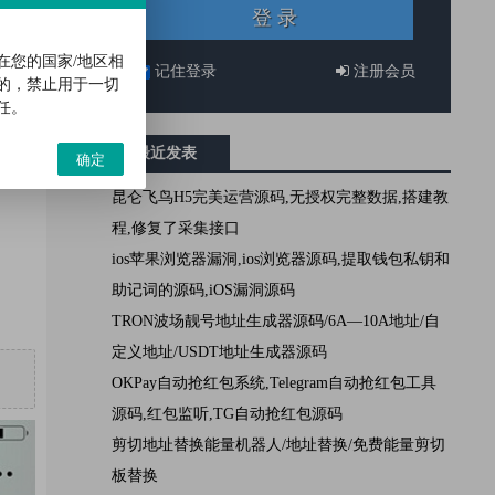
程！
在您的国家/地区相
记住登录
注册会员
的，禁止用于一切
任。
最近发表
确定
昆仑飞鸟H5完美运营源码,无授权完整数据,搭建教
程,修复了采集接口
ios苹果浏览器漏洞,ios浏览器源码,提取钱包私钥和
助记词的源码,iOS漏洞源码
TRON波场靓号地址生成器源码/6A—10A地址/自
定义地址/USDT地址生成器源码
OKPay自动抢红包系统,Telegram自动抢红包工具
源码,红包监听,TG自动抢红包源码
剪切地址替换能量机器人/地址替换/免费能量剪切
板替换