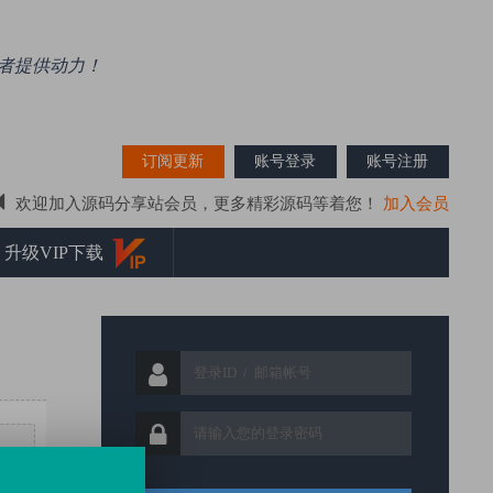
好者提供动力！
搜索资源
订阅更新
账号登录
账号注册
欢迎加入源码分享站会员，更多精彩源码等着您！
加入会员
网站源码、时时彩源码、彩票系统源码为一体的资源分享学习平台！
升级VIP下载
源码精选、站长亲测，提高源码质量是源码分享站的宗旨！
源码分享站（ymfxz.com）做有态度的源码分享学习平台！
源码分享站（ymfxz.com）推荐使用IE9以上内核各种浏览器！
关于压缩包损坏解决方法！
，无套路！感谢各位源码爱好者们支持，精品资源持续更新中…