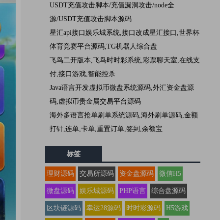
USDT充值攻击脚本/充值漏洞攻击/node全
源/USDT充值攻击脚本源码
星汇api接口娱乐城系统,接口改成星汇接口,世界杯
体育竞赛平台源码,TG机器人综合盘
飞鸟二开版本,飞鸟时时彩系统,彩票聊天室,在线支
付,接口游戏,智能控杀
Java语言开发虚拟币微盘系统源码,外汇资金盘源
码,虚拟币贵金属交易平台源码
海外多语言抢单刷单系统源码,海外刷单源码,金额
打针,连单,卡单,重置订单,签到,余额宝
标签
理财源码
交易所源码
资金盘源码
微信H5
微盘源码
娱乐城源码
PHP语言
综合盘源码
区块链源码
幸运28源码
时时彩源码
H5游戏