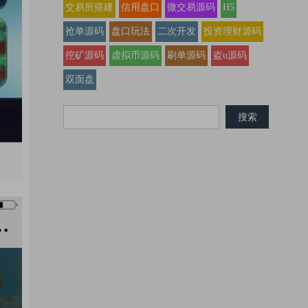
交易所搭建
信用盘口
微交易源码
H5
抢单源码
盘口玩法
二次开发
投资理财源码
挖矿源码
虚拟币源码
刷单源码
盗u源码
双面盘