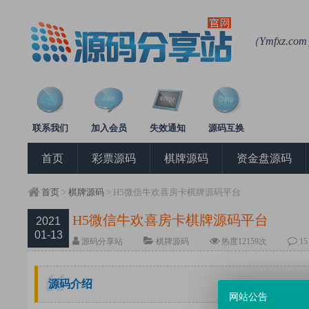
（Ymfxz
联系我们
加入会员
失效通知
源码互换
首页
彩票源码
棋牌源码
资金盘源码
首页
>
棋牌源码
> H5微信牛欢喜房卡棋牌源码平台
H5微信牛欢喜房卡棋牌源码平台
2021
01-13
源码分享站
棋牌源码
热度1
2159
次
1
源码介绍
网站公告