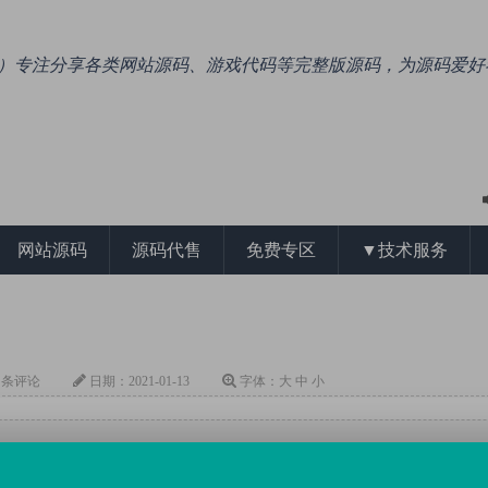
.com）专注分享各类网站源码、游戏代码等完整版源码，为源码爱
专注于收集整理ASP、PHP、NET各类
网站源码
源码代售
免费专区
▼技术服务
开通VIP会员独享本站所有资源
5 条评论
日期：
2021-01-13
字体：
大
中
小