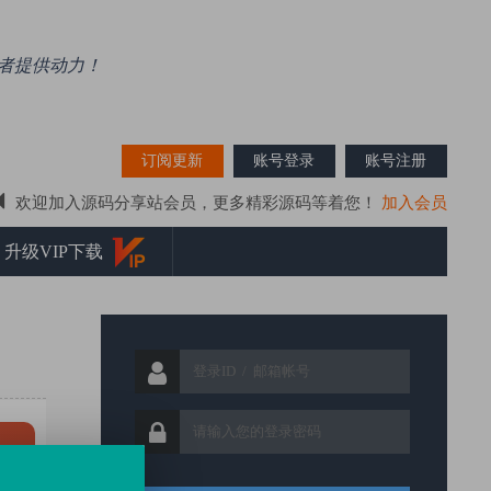
好者提供动力！
搜索资源
订阅更新
账号登录
账号注册
欢迎加入源码分享站会员，更多精彩源码等着您！
加入会员
网站源码、时时彩源码、彩票系统源码为一体的资源分享学习平台！
升级VIP下载
源码精选、站长亲测，提高源码质量是源码分享站的宗旨！
源码分享站（ymfxz.com）做有态度的源码分享学习平台！
源码分享站（ymfxz.com）推荐使用IE9以上内核各种浏览器！
关于压缩包损坏解决方法！
，无套路！感谢各位源码爱好者们支持，精品资源持续更新中…