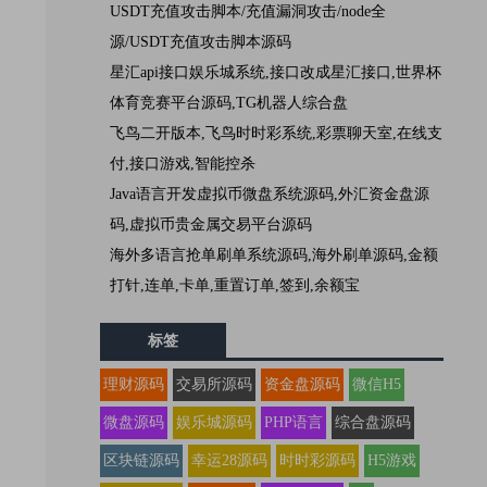
USDT充值攻击脚本/充值漏洞攻击/node全
源/USDT充值攻击脚本源码
星汇api接口娱乐城系统,接口改成星汇接口,世界杯
体育竞赛平台源码,TG机器人综合盘
飞鸟二开版本,飞鸟时时彩系统,彩票聊天室,在线支
付,接口游戏,智能控杀
Java语言开发虚拟币微盘系统源码,外汇资金盘源
码,虚拟币贵金属交易平台源码
海外多语言抢单刷单系统源码,海外刷单源码,金额
打针,连单,卡单,重置订单,签到,余额宝
标签
理财源码
交易所源码
资金盘源码
微信H5
微盘源码
娱乐城源码
PHP语言
综合盘源码
区块链源码
幸运28源码
时时彩源码
H5游戏