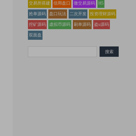
交易所搭建
信用盘口
微交易源码
H5
抢单源码
盘口玩法
二次开发
投资理财源码
挖矿源码
虚拟币源码
刷单源码
盗u源码
双面盘